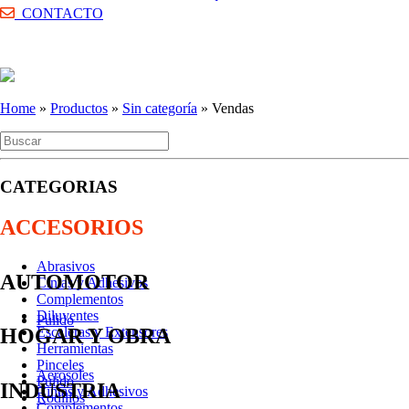
CONTACTO
Home
»
Productos
»
Sin categoría
»
Vendas
CATEGORIAS
ACCESORIOS
Abrasivos
AUTOMOTOR
Cintas y Adhesivos
Complementos
Diluyentes
Pulido
Escaleras y Extensores
HOGAR Y OBRA
Herramientas
Pinceles
Aerosoles
Pulido
INDUSTRIA
Cintas y Adhesivos
Rodillos
Complementos